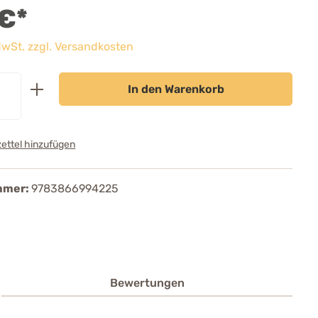
 €*
 MwSt. zzgl. Versandkosten
In den Warenkorb
ettel hinzufügen
mmer:
9783866994225
Bewertungen