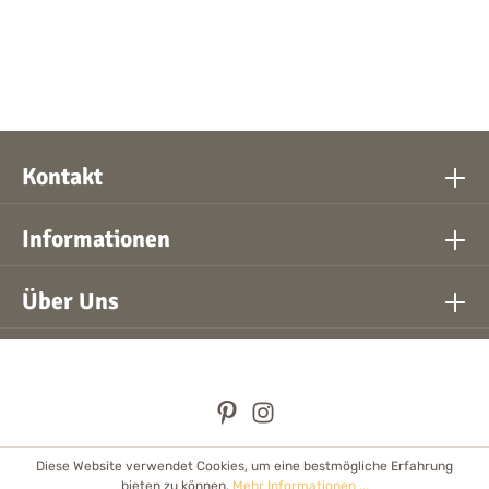
Kontakt
Informationen
Über Uns
Diese Website verwendet Cookies, um eine bestmögliche Erfahrung
* Alle Preise inkl. gesetzl. Mehrwertsteuer zzgl.
Versandkosten
bieten zu können.
Mehr Informationen ...