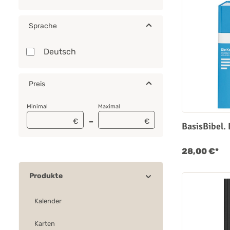
Sprache
Deutsch
Preis
Minimal
Maximal
–
€
€
BasisBibel.
28,00 €*
Produkte
Kalender
Karten