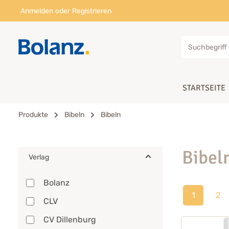
Anmelden
oder
Registrieren
STARTSEITE
Produkte
Bibeln
Bibeln
Bibel
Verlag
Bolanz
1
2
CLV
CV Dillenburg