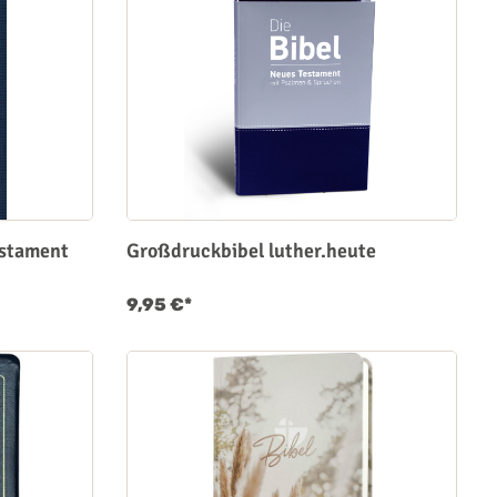
estament
Großdruckbibel luther.heute
9,95 €*