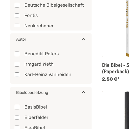
Deutsche Bibelgesellschaft
Fontis
Neukirchener
Kalenderverlag
Autor
R.Brockhaus
SCM
Benedikt Peters
Irmgard Weth
Die Bibel -
(Paperback)
Karl-Heinz Vanheiden
2,50 €*
Bibelübersetzung
BasisBibel
Elberfelder
EsraBibel