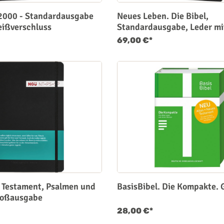
2000 - Standardausgabe
Neues Leben. Die Bibel,
eißverschluss
Standardausgabe, Leder mi
Goldschnitt
69,00 €*
 Testament, Psalmen und
BasisBibel. Die Kompakte. 
roßausgabe
28,00 €*