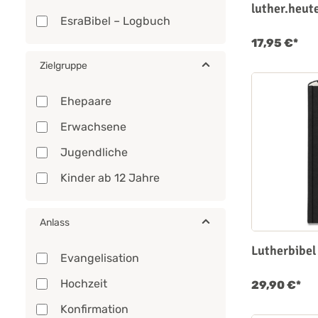
Lederfaserstoff
luther.heut
EsraBibel – Logbuch
Paperback
17,95 €*
Softcover
Zielgruppe
Softcover - Leder
Ehepaare
Taschenbuch
Erwachsene
Jugendliche
Kinder ab 12 Jahre
Anlass
Lutherbibel
Evangelisation
Hochzeit
29,90 €*
Konfirmation