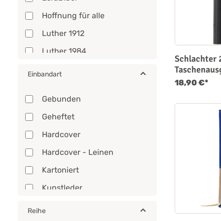
Hoffnung für alle
Luther 1912
Luther 1984
Schlachter 
Luther 2017
Taschenaus
Einbandart
18,90 €*
Menge 2020
Gebunden
Neue Genfer Übersetzung
Geheftet
Neues Leben
Hardcover
NeÜ bibel.heute
Hardcover - Leinen
Schlachter 2000
Kartoniert
luther.heute
Kunstleder
Leder
Reihe