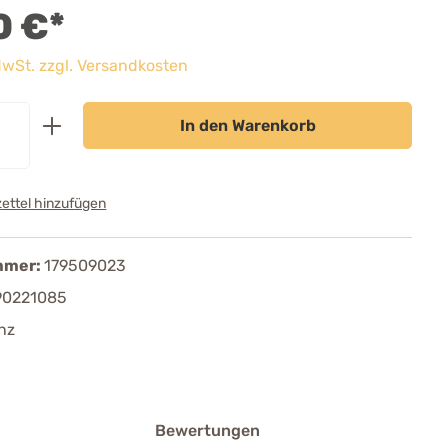
0 €*
 MwSt. zzgl. Versandkosten
In den Warenkorb
ettel hinzufügen
mmer:
179509023
90221085
nz
Bewertungen