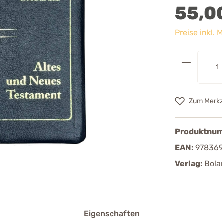
55,0
Preise inkl.
Zum Merkz
Produktnu
EAN:
97836
Verlag:
Bola
Eigenschaften