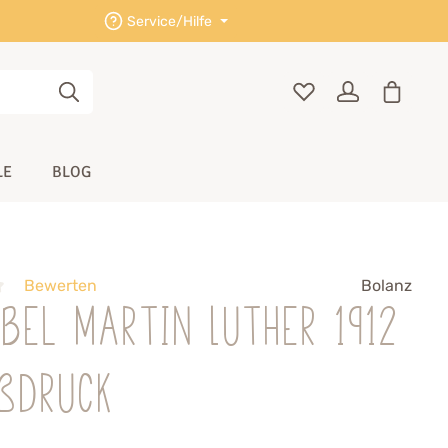
Service/Hilfe
LE
BLOG
Bewerten
Bolanz
ibel Martin Luther 1912
oßdruck