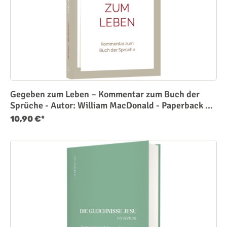
Gegeben zum Leben – Kommentar zum Buch der
Sprüche - Autor: William MacDonald - Paperback 1.
Auflage (13,5 x 20,5 x 2,1 cm)
10,90 €*