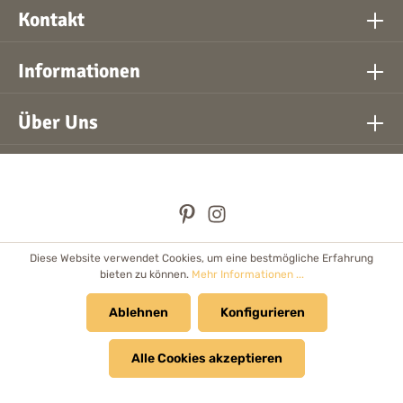
Kontakt
Informationen
Über Uns
Diese Website verwendet Cookies, um eine bestmögliche Erfahrung
* Alle Preise inkl. gesetzl. Mehrwertsteuer zzgl.
Versandkosten
bieten zu können.
Mehr Informationen ...
und ggf. Nachnahmegebühren, wenn nicht anders angegeben.
Händler
Ablehnen
Newsletter
Cookie Einstellungen
Konfigurieren
Kataloge & Prospekte
Alle Cookies akzeptieren
© 2026 Bolanz Verlag e.K. - Alle Rechte vorbehalten.