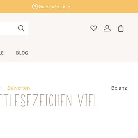
Service/Hilfe
LE
BLOG
Bewerten
Bolanz
etlesezeichen Viel
n