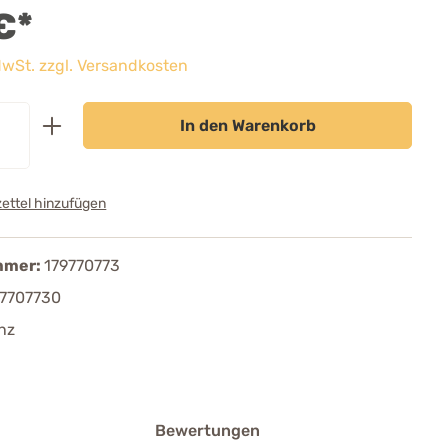
€*
 MwSt. zzgl. Versandkosten
In den Warenkorb
ettel hinzufügen
mmer:
179770773
7707730
nz
Bewertungen