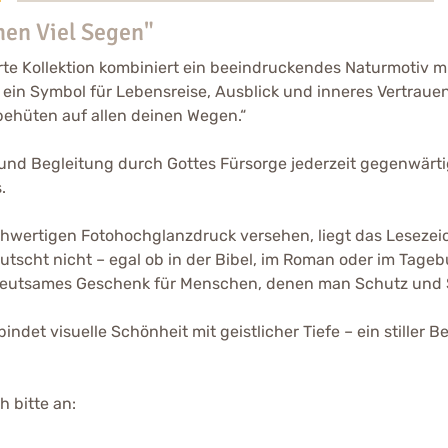
en Viel Segen"
e Kollektion kombiniert ein beeindruckendes Naturmotiv mit
ein Symbol für Lebensreise, Ausblick und inneres Vertrauen.
 behüten auf allen deinen Wegen.“
z und Begleitung durch Gottes Fürsorge jederzeit gegenwärt
.
chwertigen Fotohochglanzdruck versehen, liegt das Lesezei
utscht nicht – egal ob in der Bibel, im Roman oder im Tage
, bedeutsames Geschenk für Menschen, denen man Schutz un
indet visuelle Schönheit mit geistlicher Tiefe – ein stille
 bitte an: