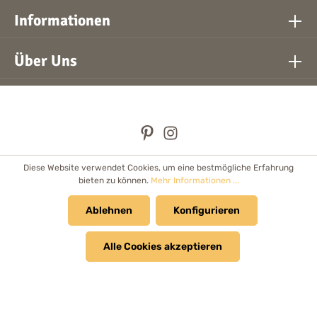
Informationen
Über Uns
Diese Website verwendet Cookies, um eine bestmögliche Erfahrung
* Alle Preise inkl. gesetzl. Mehrwertsteuer zzgl.
Versandkosten
bieten zu können.
Mehr Informationen ...
und ggf. Nachnahmegebühren, wenn nicht anders angegeben.
Händler
Ablehnen
Newsletter
Cookie Einstellungen
Konfigurieren
Kataloge & Prospekte
Alle Cookies akzeptieren
© 2026 Bolanz Verlag e.K. - Alle Rechte vorbehalten.