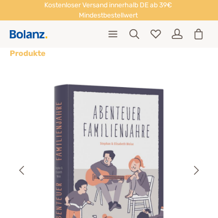
Kostenloser Versand innerhalb DE ab 39€
Mindestbestellwert
Produkte