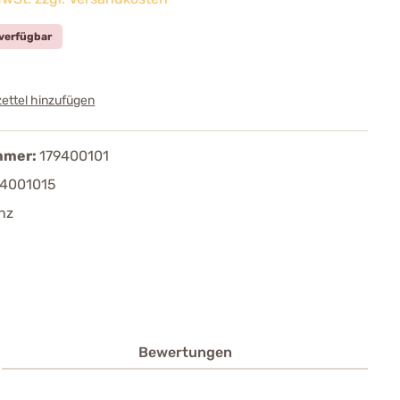
verfügbar
ettel hinzufügen
mmer:
179400101
94001015
nz
Bewertungen