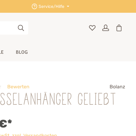
Service/Hilfe
LE
BLOG
Bewerten
Bolanz
üsselanhänger geliebt
 €*
 MwSt. zzgl. Versandkosten