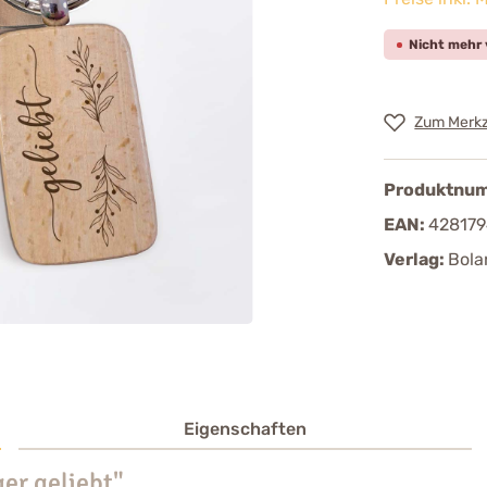
Nicht mehr 
Zum Merkz
Produktnu
EAN:
42817
Verlag:
Bola
Eigenschaften
er geliebt"