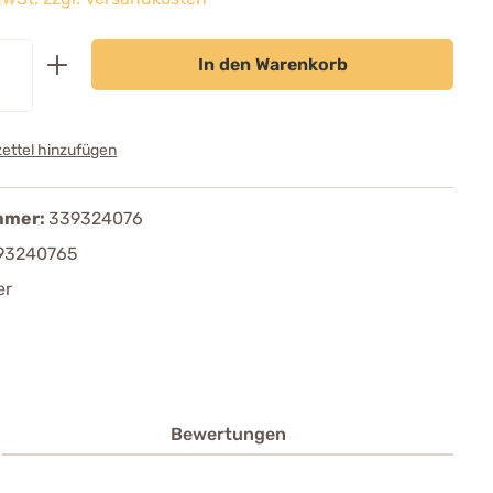
In den Warenkorb
ettel hinzufügen
mmer:
339324076
93240765
er
Bewertungen