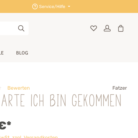
Service/Hilfe
LE
BLOG
Bewerten
Fatzer
arte Ich bin gekommen
€*
 MwSt. zzgl. Versandkosten