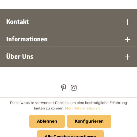
Kontakt
Informationen
Über Uns
Diese Website verwendet Cookies, um eine bestmögliche Erfahrung
* Alle Preise inkl. gesetzl. Mehrwertsteuer zzgl.
Versandkosten
bieten zu können.
Mehr Informationen ...
und ggf. Nachnahmegebühren, wenn nicht anders angegeben.
Händler
Ablehnen
Newsletter
Cookie Einstellungen
Konfigurieren
Kataloge & Prospekte
Alle Cookies akzeptieren