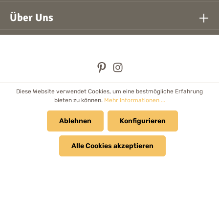
Über Uns
Diese Website verwendet Cookies, um eine bestmögliche Erfahrung
* Alle Preise inkl. gesetzl. Mehrwertsteuer zzgl.
Versandkosten
bieten zu können.
Mehr Informationen ...
und ggf. Nachnahmegebühren, wenn nicht anders angegeben.
Händler
Ablehnen
Newsletter
Cookie Einstellungen
Konfigurieren
Kataloge & Prospekte
Alle Cookies akzeptieren
© 2026 Bolanz Verlag e.K. - Alle Rechte vorbehalten.