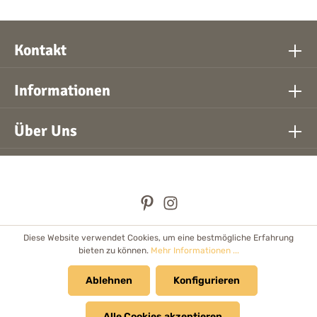
Kontakt
Informationen
Über Uns
Diese Website verwendet Cookies, um eine bestmögliche Erfahrung
* Alle Preise inkl. gesetzl. Mehrwertsteuer zzgl.
Versandkosten
bieten zu können.
Mehr Informationen ...
und ggf. Nachnahmegebühren, wenn nicht anders angegeben.
Händler
Ablehnen
Newsletter
Cookie Einstellungen
Konfigurieren
Kataloge & Prospekte
Alle Cookies akzeptieren