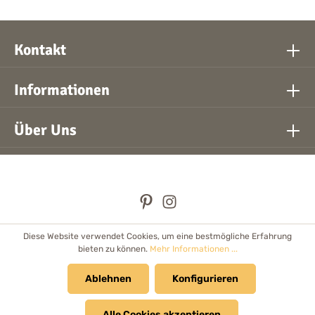
Kontakt
Informationen
Über Uns
Diese Website verwendet Cookies, um eine bestmögliche Erfahrung
* Alle Preise inkl. gesetzl. Mehrwertsteuer zzgl.
Versandkosten
bieten zu können.
Mehr Informationen ...
und ggf. Nachnahmegebühren, wenn nicht anders angegeben.
Händler
Ablehnen
Newsletter
Cookie Einstellungen
Konfigurieren
Kataloge & Prospekte
Alle Cookies akzeptieren