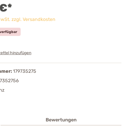
 €*
 MwSt. zzgl. Versandkosten
verfügbar
ettel hinzufügen
mmer:
179735275
97352756
nz
Bewertungen