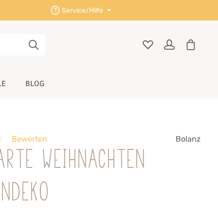
Service/Hilfe
LE
BLOG
Bewerten
Bolanz
arte Weihnachten
endeko