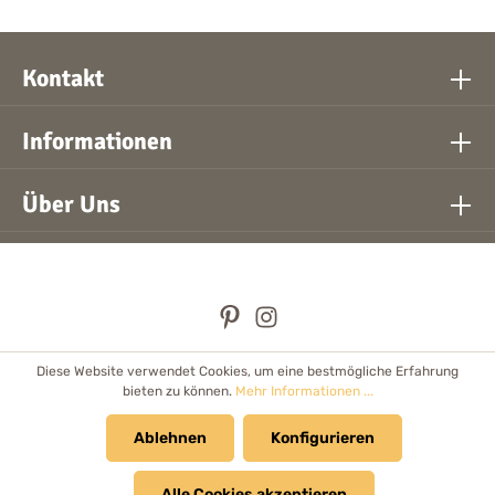
Kontakt
Informationen
Über Uns
Diese Website verwendet Cookies, um eine bestmögliche Erfahrung
* Alle Preise inkl. gesetzl. Mehrwertsteuer zzgl.
Versandkosten
bieten zu können.
Mehr Informationen ...
und ggf. Nachnahmegebühren, wenn nicht anders angegeben.
Händler
Ablehnen
Newsletter
Cookie Einstellungen
Konfigurieren
Kataloge & Prospekte
Alle Cookies akzeptieren