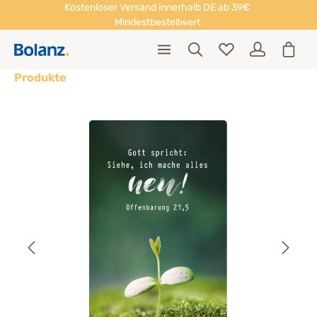
Kostenloser Versand innerhalb DE ab 39€
Mindestbestellwert
Produkte