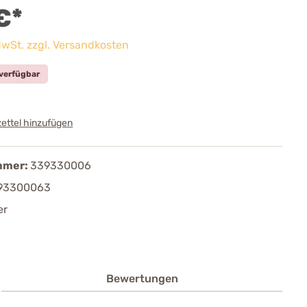
€*
 MwSt. zzgl. Versandkosten
verfügbar
ettel hinzufügen
mmer:
339330006
93300063
er
Bewertungen