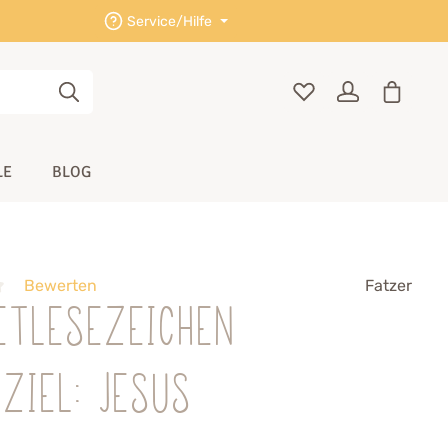
Service/Hilfe
LE
BLOG
Bewerten
Fatzer
etlesezeichen
ziel: Jesus