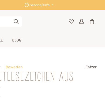
Service/Hilfe
LE
BLOG
Bewerten
Fatzer
etlesezeichen aus
e