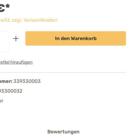
€*
 MwSt. zzgl. Versandkosten
In den Warenkorb
ettel hinzufügen
mmer:
339330003
93300032
er
Bewertungen