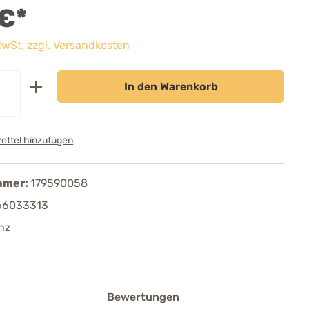
 €*
 MwSt. zzgl. Versandkosten
In den Warenkorb
ettel hinzufügen
mmer:
179590058
66033313
nz
Bewertungen