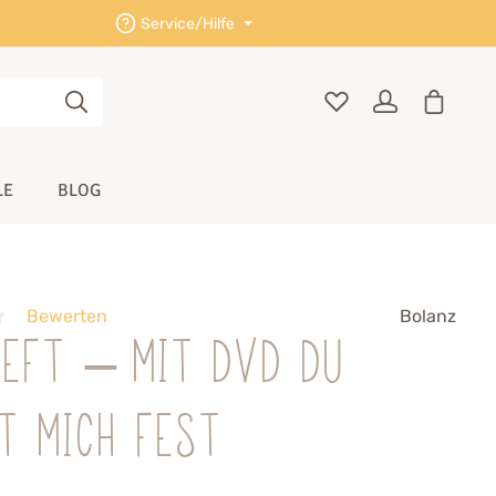
Service/Hilfe
LE
BLOG
Bewerten
Bolanz
heft – mit DVD Du
t mich fest