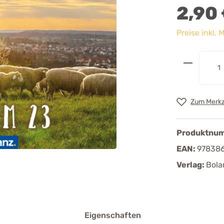
2,90
Preise inkl.
Zum Merkz
Produktnu
EAN:
97838
Verlag:
Bola
Eigenschaften