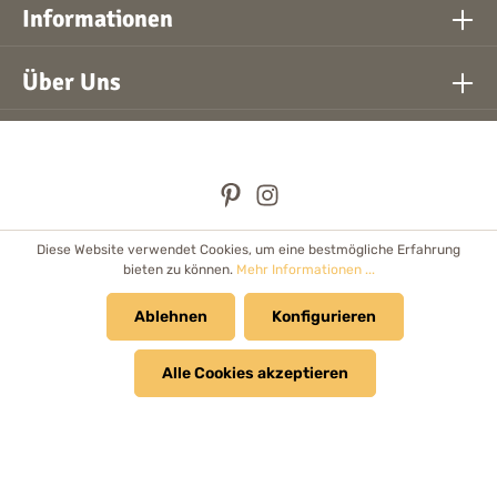
Informationen
Über Uns
Diese Website verwendet Cookies, um eine bestmögliche Erfahrung
* Alle Preise inkl. gesetzl. Mehrwertsteuer zzgl.
Versandkosten
bieten zu können.
Mehr Informationen ...
und ggf. Nachnahmegebühren, wenn nicht anders angegeben.
Händler
Ablehnen
Newsletter
Cookie Einstellungen
Konfigurieren
Kataloge & Prospekte
Alle Cookies akzeptieren
© 2026 Bolanz Verlag e.K. - Alle Rechte vorbehalten.