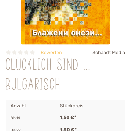
Bewerten
Schaadt Media
Glücklich sind ...
Bulgarisch
Anzahl
Stückpreis
1,50 €*
Bis
14
1,30 €*
Bis
29