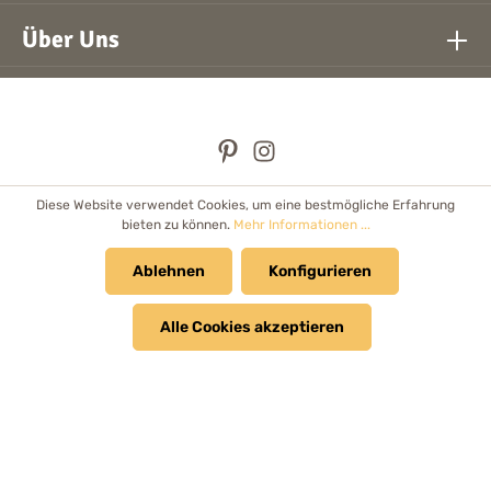
Über Uns
Diese Website verwendet Cookies, um eine bestmögliche Erfahrung
* Alle Preise inkl. gesetzl. Mehrwertsteuer zzgl.
Versandkosten
bieten zu können.
Mehr Informationen ...
und ggf. Nachnahmegebühren, wenn nicht anders angegeben.
Händler
Ablehnen
Newsletter
Cookie Einstellungen
Konfigurieren
Kataloge & Prospekte
Alle Cookies akzeptieren
© 2026 Bolanz Verlag e.K. - Alle Rechte vorbehalten.