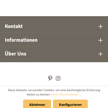
Kontakt
Informationen
Über Uns
Diese Website verwendet Cookies, um eine bestmögliche Erfahrung
* Alle Preise inkl. gesetzl. Mehrwertsteuer zzgl.
Versandkosten
bieten zu können.
Mehr Informationen ...
und ggf. Nachnahmegebühren, wenn nicht anders angegeben.
Händler
Ablehnen
Newsletter
Cookie Einstellungen
Konfigurieren