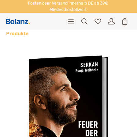
Kostenloser Versand innerhalb DE ab 39€
Mindestbestellwert
Produkte