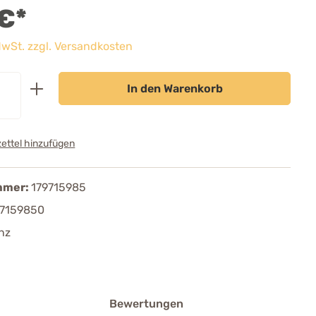
 €*
 MwSt. zzgl. Versandkosten
In den Warenkorb
ettel hinzufügen
mmer:
179715985
97159850
nz
Bewertungen