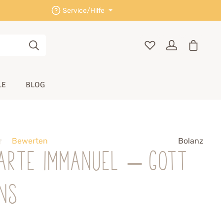
Service/Hilfe
LE
BLOG
Bewerten
Bolanz
karte Immanuel – Gott
uns