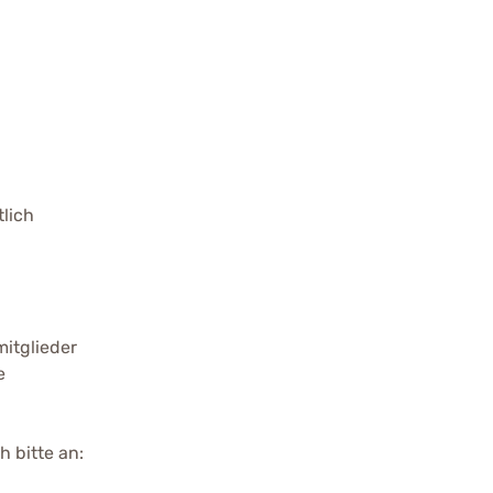
lich
itglieder
e
 bitte an: