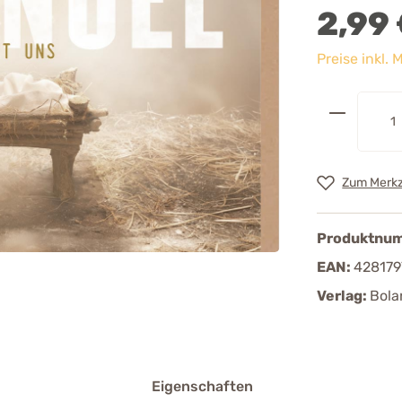
2,99
Preise inkl.
Zum Merkz
Produktnu
EAN:
42817
Verlag:
Bola
Eigenschaften