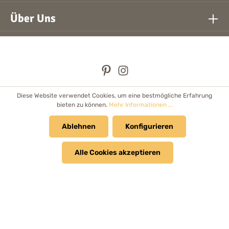
Über Uns
Diese Website verwendet Cookies, um eine bestmögliche Erfahrung
* Alle Preise inkl. gesetzl. Mehrwertsteuer zzgl.
Versandkosten
bieten zu können.
Mehr Informationen ...
und ggf. Nachnahmegebühren, wenn nicht anders angegeben.
Händler
Ablehnen
Newsletter
Cookie Einstellungen
Konfigurieren
Kataloge & Prospekte
Alle Cookies akzeptieren
© 2026 Bolanz Verlag e.K. - Alle Rechte vorbehalten.