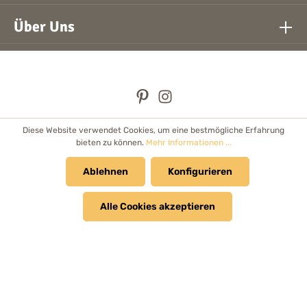
Über Uns
Diese Website verwendet Cookies, um eine bestmögliche Erfahrung
* Alle Preise inkl. gesetzl. Mehrwertsteuer zzgl.
Versandkosten
bieten zu können.
Mehr Informationen ...
und ggf. Nachnahmegebühren, wenn nicht anders angegeben.
Händler
Ablehnen
Newsletter
Cookie Einstellungen
Konfigurieren
Kataloge & Prospekte
Alle Cookies akzeptieren
© 2026 Bolanz Verlag e.K. - Alle Rechte vorbehalten.