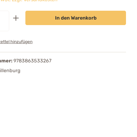
In den Warenkorb
ettel hinzufügen
mmer:
9783863533267
illenburg