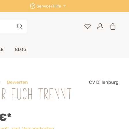
Service/Hilfe
LE
BLOG
Bewerten
CV Dillenburg
hr euch trennt
 €*
 MwSt. zzgl. Versandkosten