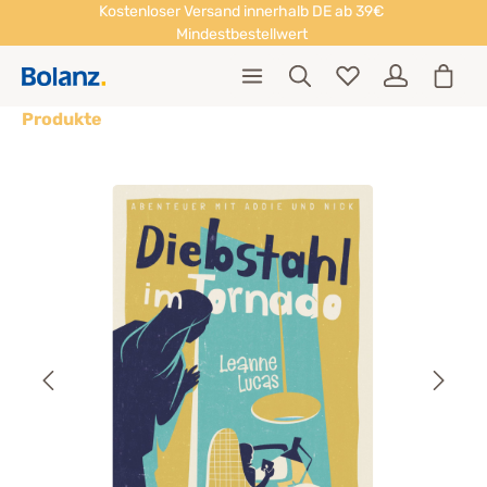
Kostenloser Versand innerhalb DE ab 39€
Mindestbestellwert
Produkte