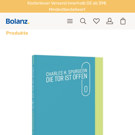
Kostenloser Versand innerhalb DE ab 39€
Mindestbestellwert
Produkte