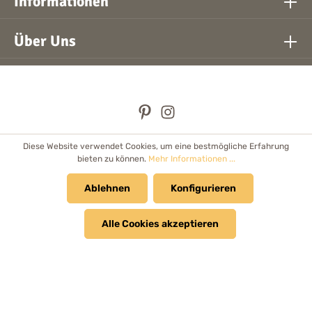
Informationen
Über Uns
Diese Website verwendet Cookies, um eine bestmögliche Erfahrung
* Alle Preise inkl. gesetzl. Mehrwertsteuer zzgl.
Versandkosten
bieten zu können.
Mehr Informationen ...
und ggf. Nachnahmegebühren, wenn nicht anders angegeben.
Händler
Ablehnen
Newsletter
Cookie Einstellungen
Konfigurieren
Kataloge & Prospekte
Alle Cookies akzeptieren
© 2026 Bolanz Verlag e.K. - Alle Rechte vorbehalten.