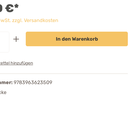
0 €*
 MwSt. zzgl. Versandkosten
In den Warenkorb
ettel hinzufügen
mmer:
9783963623509
cke