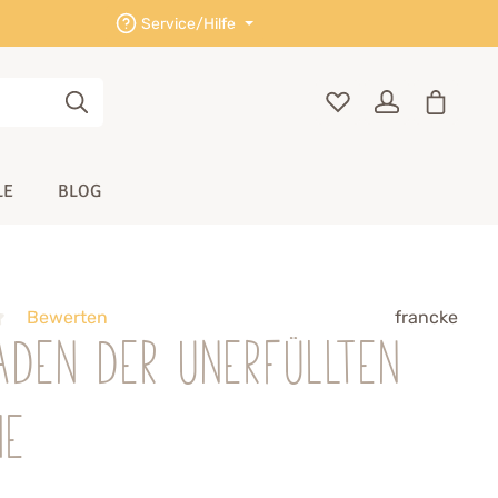
Service/Hilfe
LE
BLOG
Bewerten
francke
aden der unerfüllten
me