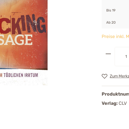
Bis
19
Ab
20
Preise inkl.
Zum Merkz
Produktnu
Verlag:
CLV