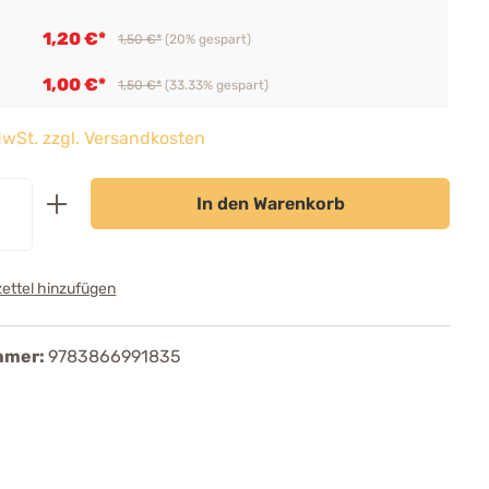
1,20 €*
1,50 €*
(20% gespart)
1,00 €*
1,50 €*
(33.33% gespart)
 MwSt. zzgl. Versandkosten
In den Warenkorb
ettel hinzufügen
mmer:
9783866991835