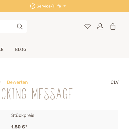
Service/Hilfe
LE
BLOG
Bewerten
CLV
ocking Message
Stückpreis
1,50 €*