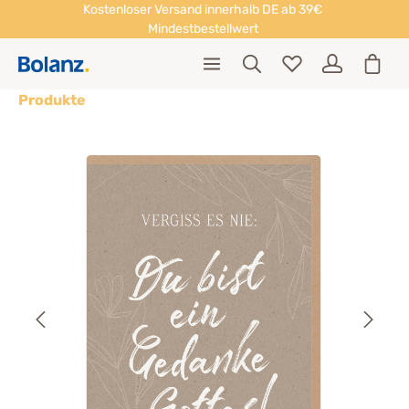
Kostenloser Versand innerhalb DE ab 39€
Mindestbestellwert
Produkte